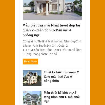
Mẫu biệt thự mái Nhật tuyệt đẹp tại
quận 2 - diện tích 8x15m với 4
phòng ngủ
Mẫu nhà 2 tầng mái lệch đẹp mặt tiền
Công trình: Thiết kế biệt thự mái Nhật đẹpChủ
5m độc đáo
đầu tư : Anh TuyếnĐịa Chỉ : Quận 2 -
TPHCMDiện tích: Rộng 15m x Dài 8m.Số tầng:
3 TầngPhong cách: Tân cổ...
Read More
Thiết kế biệt thự vườn 2
tầng mái thái đẹp ở
nông thôn
Mẫu thiết kế biệt thự 2
tầng hình chữ L mái thái
đẹp