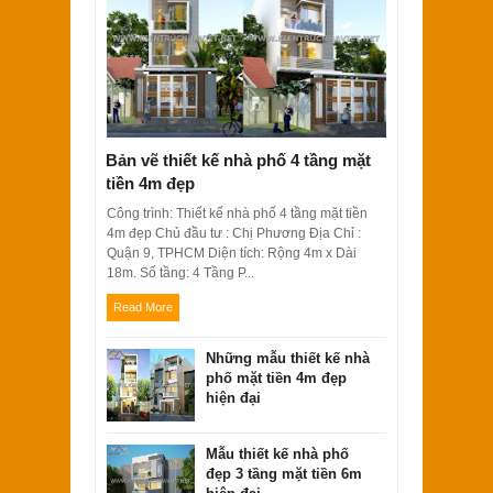
Bản vẽ thiết kế nhà phố 4 tầng mặt
Bản vẽ thiết kế nhà 2 tầng 8x12 phong
tiền 4m đẹp
cách hiện đại
Công trình: Thiết kế nhà phố 4 tầng mặt tiền
4m đẹp Chủ đầu tư : Chị Phương Địa Chỉ :
Quận 9, TPHCM Diện tích: Rộng 4m x Dài
18m. Số tầng: 4 Tầng P...
Read More
Những mẫu thiết kế nhà
phố mặt tiền 4m đẹp
hiện đại
Mẫu thiết kế nhà phố
đẹp 3 tầng mặt tiền 6m