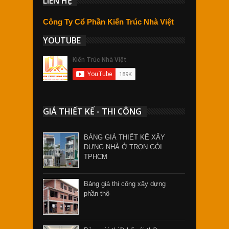
LIÊN HỆ
Công Ty Cổ Phần Kiến Trúc Nhà Việt
YOUTUBE
GIÁ THIẾT KẾ - THI CÔNG
BẢNG GIÁ THIẾT KẾ XÂY
DỰNG NHÀ Ở TRỌN GÓI
TPHCM
Bảng giá thi công xây dựng
phần thô