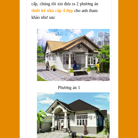
cấp, chúng tôi xin đưa ra 2 phương án
thiết kế nhà cấp 4 đẹp
cho anh tham
khảo như sau:
Phương án 1