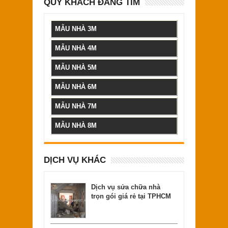
QUÝ KHÁCH ĐANG TÌM
MẪU NHÀ 3M
MẪU NHÀ 4M
MẪU NHÀ 5M
MẪU NHÀ 6M
MẪU NHÀ 7M
MẪU NHÀ 8M
DỊCH VỤ KHÁC
Dịch vụ sửa chữa nhà
trọn gói giá rẻ tại TPHCM