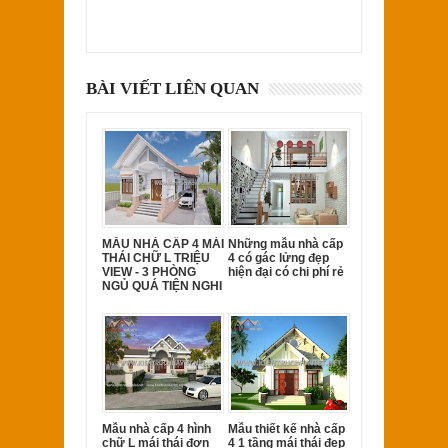
BÀI VIẾT LIÊN QUAN
MẪU NHÀ CẤP 4 MÁI
Những mẫu nhà cấp
THÁI CHỮ L TRIỆU
4 có gác lửng đẹp
VIEW - 3 PHÒNG
hiện đại có chi phí rẻ
NGỦ QUÁ TIỆN NGHI
Mẫu nhà cấp 4 hình
Mẫu thiết kế nhà cấp
chữ L mái thái đơn
4 1 tầng mái thái đẹp