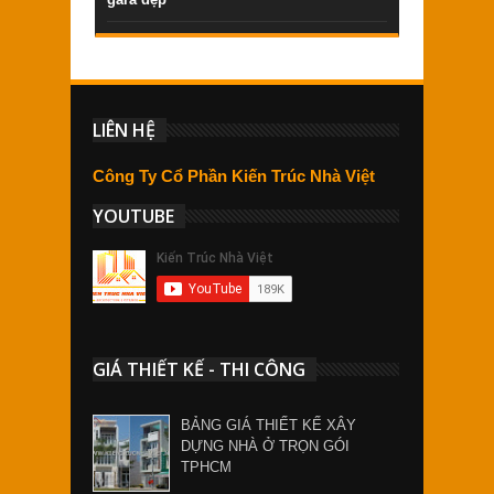
LIÊN HỆ
Công Ty Cổ Phần Kiến Trúc Nhà Việt
YOUTUBE
GIÁ THIẾT KẾ - THI CÔNG
BẢNG GIÁ THIẾT KẾ XÂY
DỰNG NHÀ Ở TRỌN GÓI
TPHCM