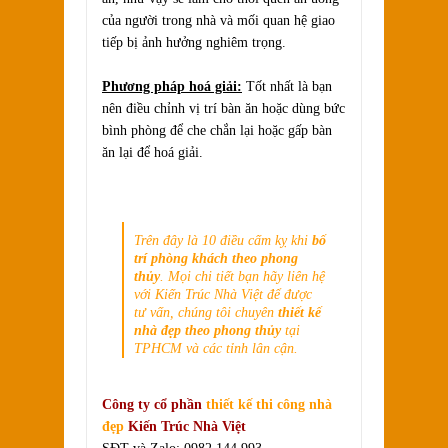
của người trong nhà và mối quan hệ giao
tiếp bị ảnh hưởng nghiêm trọng.
Phương pháp hoá giải:
Tốt nhất là bạn
nên điều chỉnh vị trí bàn ăn hoặc dùng bức
bình phòng để che chắn lại hoặc gấp bàn
ăn lại để hoá giải.
Trên đây là 10 điều cấm kỵ khi
bố
trí phòng khách theo phong
thủy
. Mọi chi tiết bạn hãy liên hệ
với Kiến Trúc Nhà Việt để được
tư vấn, chúng tôi chuyên
thiết kế
nhà đẹp theo phong thủy
tại
TPHCM và các tỉnh lân cận.
Công ty cổ phần
thiết kế thi công nhà
đẹp
Kiến Trúc Nhà Việt