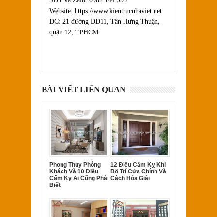
SĐT và Zalo: 0982.144.993
Website: https://www.kientrucnhaviet.net
ĐC: 21 đường DD11, Tân Hưng Thuận,
quận 12, TPHCM.
BÀI VIẾT LIÊN QUAN
Phong Thủy Phòng
12 Điều Cấm Kỵ Khi
Khách Và 10 Điều
Bố Trí Cửa Chính Và
Cấm Kỵ Ai Cũng Phải
Cách Hóa Giải
Biết