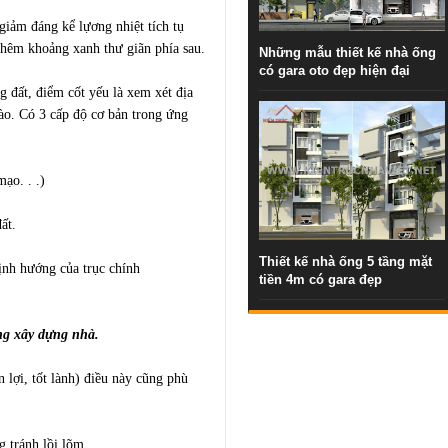
 giảm đáng kể lựơng nhiệt tích tụ
 thêm khoảng xanh thư giãn phía sau.
Những mẫu thiết kế nhà ống
có gara oto đẹp hiện đại
 đất, điểm cốt yếu là xem xét địa
 nào. Có 3 cấp độ cơ bản trong ứng
mạo. . .)
đất.
Thiết kế nhà ống 5 tầng mặt
định hướng của trục chính
tiền 4m có gara đẹp
ớng xây dựng nhà.
n lợi, tốt lành) điều này cũng phù
g tránh lồi lõm.