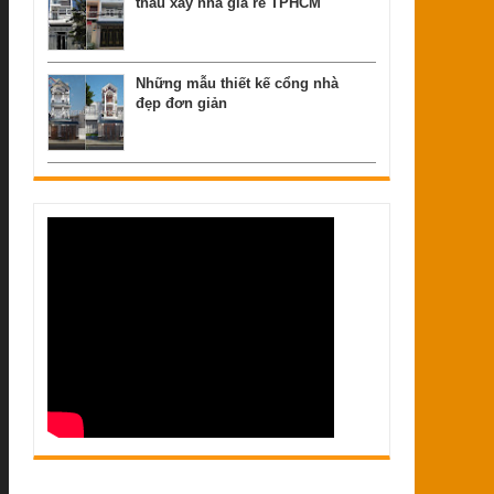
thầu xây nhà giá rẻ TPHCM
Những mẫu thiết kế cổng nhà
đẹp đơn giản