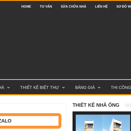
HOME
TƯ VẤN
SỬA CHỮA NHÀ
LIÊN HỆ
SƠ ĐỒ W
HÀ
THIẾT KẾ BIỆT THỰ
BẢNG GIÁ
THI CÔNG
THIẾT KẾ NHÀ ỐNG
ZALO