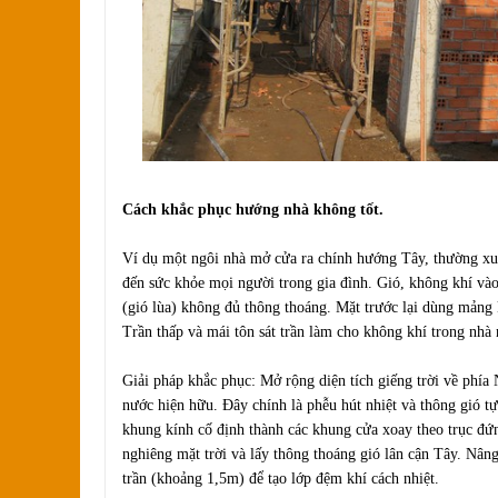
Cách khắc phục hướng nhà không tốt.
Ví dụ một ngôi nhà mở cửa ra chính hướng Tây, thường x
đến sức khỏe mọi người trong gia đình. Gió, không khí và
(gió lùa) không đủ thông thoáng. Mặt trước lại dùng mảng k
Trần thấp và mái tôn sát trần làm cho không khí trong nhà
Giải pháp khắc phục: Mở rộng diện tích giếng trời về phía
nước hiện hữu. Ðây chính là phễu hút nhiệt và thông gió tự
khung kính cố định thành các khung cửa xoay theo trục đứ
nghiêng mặt trời và lấy thông thoáng gió lân cận Tây. Nân
trần (khoảng 1,5m) để tạo lớp đệm khí cách nhiệt.