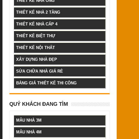
THIẾT KẾ NHÀ ỐNG
THIẾT KẾ NHÀ 2 TẦNG
THIẾT KẾ NHÀ CẤP 4
THIẾT KẾ BIỆT THỰ
THIẾT KẾ NỘI THẤT
XÂY DỰNG NHÀ ĐẸP
SỬA CHỮA NHÀ GIÁ RẺ
BẢNG GIÁ THIẾT KẾ THI CÔNG
QUÝ KHÁCH ĐANG TÌM
MẪU NHÀ 3M
MẪU NHÀ 4M