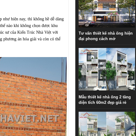
ẹp như hiện nay, thì không hề dễ dàng
 thế nào khi không chọn được khu
rúc sư của Kiến Trúc Nhà Việt với
Tư vấn thiết kế nhà ống hiện
đại phong cách mở
g phương án hóa giải và còn có thể
Mẫu thiết kế nhà ống 2 tầng
diện tích 60m2 đẹp giá rẻ