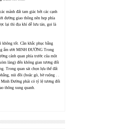
 các mảnh đất tam giác bởi các cạnh
với đường giao thông nên hẹp phía
c lại thì địa khí dễ lưu tán, gọi là
hì không tốt. Cần khắc phục bằng
 trường ẩm ướt MINH ÐƯỜNG Trong
ờng cảnh quan phía trước của một
 xóm làng) đến không gian tương đối
g. Trong quan sát chọn lựa thế đất
hẳng, núi đồi (hoặc gò, bờ ruộng . .
ị, Minh Ðường phải có tỷ lệ tương đối
iao thông xung quanh.