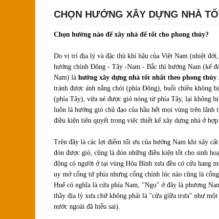
CHỌN HƯỚNG XÂY DỰNG NHÀ TỐ
Chọn hướng nào để xây nhà để tốt cho phong thủy?
Do vị trí địa lý và đặc thù khí hậu của Việt Nam (nhiệt đớ
hướng chính Ðông - Tây -Nam - Bắc thì hướng Nam (kế 
Nam) là
hướng xây dựng nhà tốt nhất theo phong thủy
tránh được ánh nắng chói (phía Ðông), buổi chiều không bị
(phía Tây), vừa né được gió nóng từ phía Tây, lại không 
luôn là hướng gió chủ đạo của hầu hết mọi vùng trên lãnh t
điều kiện tiên quyết trong việc thiết kế xây dựng nhà ở hợ
Trên đây là các lợi điểm tối ưu của hướng Nam khi xây c
đón được gió, cũng là đón những điều kiện tốt cho sinh ho
động có người ở tại vùng Hòa Bình xưa đều có cửa hang m
uy mở cổng tứ phía nhưng cổng chính lúc nào cũng là cổn
Huế có nghĩa là cửa phía Nam, "Ngọ" ở đây là phương Nam 
thầy địa lý xưa chứ không phải là "cửa giữa trưa" như một
nước ngoài đã hiểu sai).