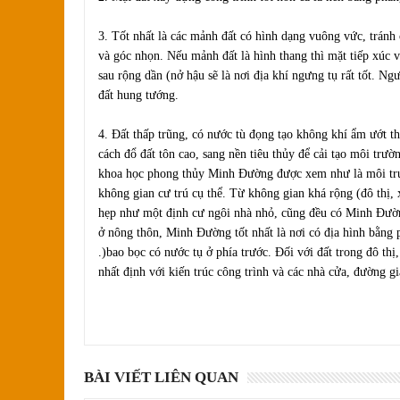
3. Tốt nhất là các mảnh đất có hình dạng vuông vức, tránh
và góc nhọn. Nếu mảnh đất là hình thang thì mặt tiếp xúc 
sau rộng dần (nở hậu sẽ là nơi địa khí ngưng tụ rất tốt. Ngượ
đất hung tướng.
4. Ðất thấp trũng, có nước tù đọng tạo không khí ẩm ướt t
cách đổ đất tôn cao, sang nền tiêu thủy để cải tạo môi
khoa học phong thủy Minh Ðường được xem như là môi trư
không gian cư trú cụ thể. Từ không gian khá rộng (đô thị,
hẹp như một định cư ngôi nhà nhỏ, cũng đều có Minh Ðườn
ở nông thôn, Minh Ðường tốt nhất là nơi có địa hình bằng p
.)bao bọc có nước tụ ở phía trước. Ðối với đất trong đô th
nhất định với kiến trúc công trình và các nhà cửa, đường g
BÀI VIẾT LIÊN QUAN