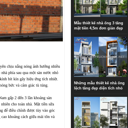
Mẫu thiết kế nhà ống 3 tầng
mặt tiền 4,5m đơn giản đẹp
uyên chịu nắng nóng ảnh hưởng nhiều
o nhà phía sau qua một sàn nước nhỏ
ính bít kín gây hiệu ứng tích nhiệt.
Những mẫu thiết kế nhà ống
 nóng bức và cảm giác tù túng.
lệch tầng đẹp diện tích nhỏ
 Nam gấp 2 đến 3 lần khoảng sàn
 nhiên cho toàn nhà. Mặt tiền sửa
ng để điều chỉnh được tùy vào góc
g cao khoảng cách giữa mái tôn và