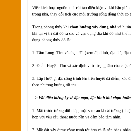
Việc kích hoạt nguồn khí, cải tạo điều kiện vi khí hậu giúp
trong nhà, thay đổi tích cực môi trường sống đồng thời có
Trong phong thủy khi
chọn hướng xây dựng nhà
và hướng
khí tại vị trí đất đó ra sao và vận dụng địa khí đó như thế
dụng phong thủy đó là:
1. Tầm Long: Tìm và chọn đất (xem địa hình, địa thế, địa 
2. Ðiểm Huyệt: Tìm và xác định vị trí trọng tâm của cuộc 
3. Lập Hướng: đặt công trình lên trên huyệt đã điểm, xác 
theo phương hướng tối ưu.
--> Vài điều kiêng kỵ về địa mạo, địa hình khi chọn hư
1. Mặt trước tương đối thấp, mặt sau cao là cát tường (thuậ
hợp với yêu cầu thoát nước nền và đảm bảo tầm nhìn.
2. Mặt đất xây dựng công trình tốt hơn cả là nên bằng phẳn