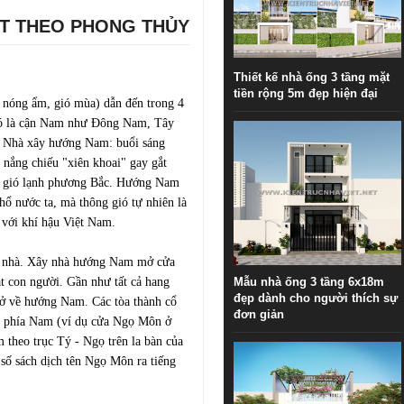
T THEO PHONG THỦY
Thiết kế nhà ống 3 tầng mặt
tiền rộng 5m đẹp hiện đại
i, nóng ẩm, gió mùa) dẫn đến trong 4
đó là cận Nam như Ðông Nam, Tây
. Nhà xây hướng Nam: buổi sáng
 nắng chiếu "xiên khoai" gay gắt
bị gió lạnh phương Bắc. Hướng Nam
hổ nước ta, mà thông gió tự nhiên là
p với khí hậu Việt Nam.
ất nhà. Xây nhà hướng Nam mở cửa
ạt con người. Gần như tất cả hang
Mẫu nhà ống 3 tầng 6x18m
đẹp dành cho người thích sự
ở về hướng Nam. Các tòa thành cổ
đơn giản
g phía Nam (ví dụ cửa Ngọ Môn ở
theo trục Tý - Ngọ trên la bàn của
 số sách dịch tên Ngọ Môn ra tiếng