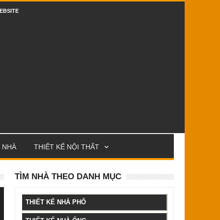
EBSITE
 NHÀ
THIẾT KẾ NỘI THẤT
TÌM NHÀ THEO DANH MỤC
THIẾT KẾ NHÀ PHỐ