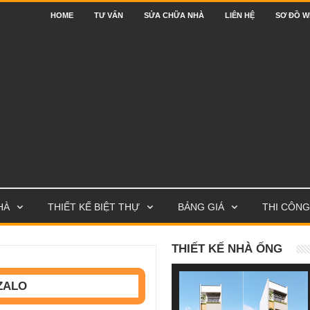
HOME
TƯ VẤN
SỬA CHỮA NHÀ
LIÊN HỆ
SƠ ĐỒ W
HÀ
THIẾT KẾ BIỆT THỰ
BẢNG GIÁ
THI CÔNG
THIẾT KẾ NHÀ ỐNG
ZALO