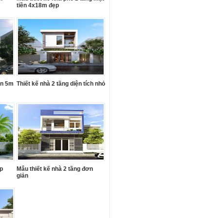
tiền 4x18m đẹp
ền 5m
Thiết kế nhà 2 tầng diện tích nhỏ
ẹp
Mẫu thiết kế nhà 2 tầng đơn
giản