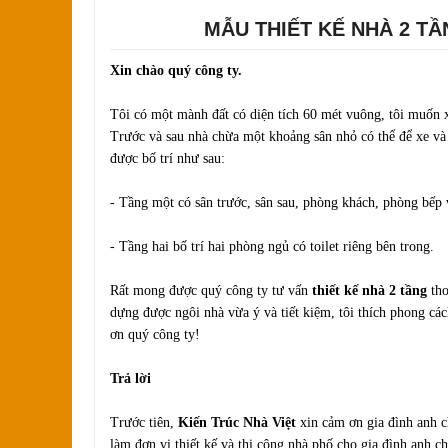
MẪU THIẾT KẾ NHÀ 2 TẦ
Xin chào quý công ty.
Tôi có một mành đất có diện tích 60 mét vuông, tôi muốn 
Trước và sau nhà chừa một khoảng sân nhỏ có thể để xe và
được bố trí như sau:
- Tầng một có sân trước, sân sau, phòng khách, phòng bếp v
- Tầng hai bố trí hai phòng ngủ có toilet riêng bên trong.
Rất mong được quý công ty tư vấn
thiết kế nhà 2 tầng
tho
dựng được ngôi nhà vừa ý và tiết kiệm, tôi thích phong các
ơn quý công ty!
Trả lời
Trước tiên,
Kiến Trúc Nhà Việt
xin cảm ơn gia đình anh c
làm đơn vị thiết kế và thi công nhà phố cho gia đình anh ch