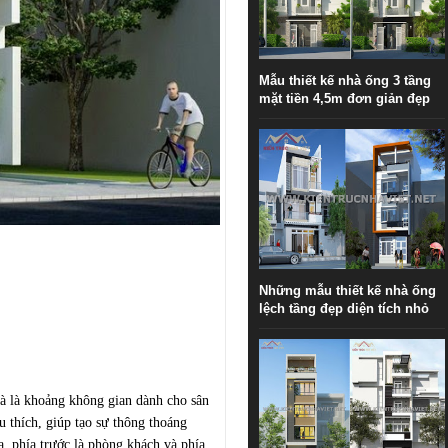
Mẫu thiết kế nhà ống 3 tầng
mặt tiền 4,5m đơn giản đẹp
Những mẫu thiết kế nhà ống
lệch tầng đẹp diện tích nhỏ
hà là khoảng không gian dành cho sân
u thích, giúp tạo sự thông thoáng
a, phía trước là phòng khách và phía