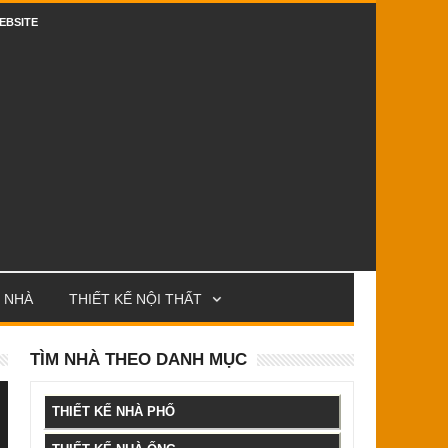
EBSITE
 NHÀ
THIẾT KẾ NỘI THẤT
TÌM NHÀ THEO DANH MỤC
THIẾT KẾ NHÀ PHỐ