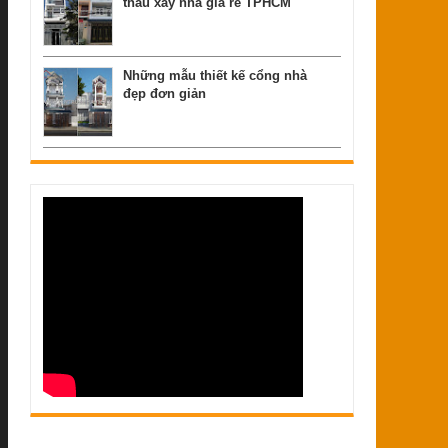
thầu xây nhà giá rẻ TPHCM
Những mẫu thiết kế cổng nhà
đẹp đơn giản