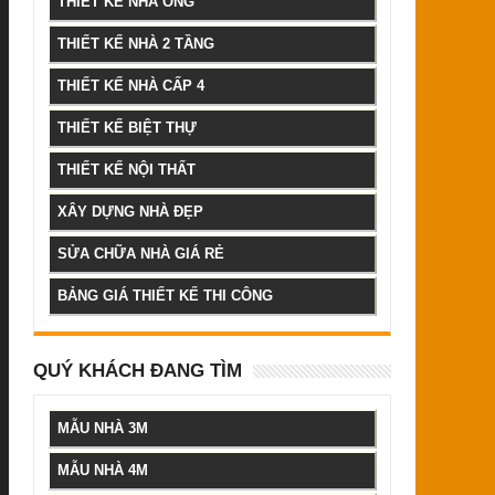
THIẾT KẾ NHÀ ỐNG
THIẾT KẾ NHÀ 2 TẦNG
THIẾT KẾ NHÀ CẤP 4
THIẾT KẾ BIỆT THỰ
THIẾT KẾ NỘI THẤT
XÂY DỰNG NHÀ ĐẸP
SỬA CHỮA NHÀ GIÁ RẺ
BẢNG GIÁ THIẾT KẾ THI CÔNG
QUÝ KHÁCH ĐANG TÌM
MẪU NHÀ 3M
MẪU NHÀ 4M