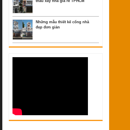
thầu xây nhà giá rẻ TPHCM
Những mẫu thiết kế cổng nhà
đẹp đơn giản