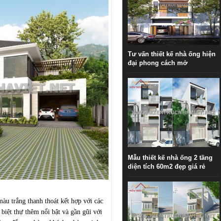
Tư vấn thiết kế nhà ống hiện
đại phong cách mở
Mẫu thiết kế nhà ống 2 tầng
diện tích 60m2 đẹp giá rẻ
àu trắng thanh thoát kết hợp với các
̣t thự thêm nổi bật và gần gũi với