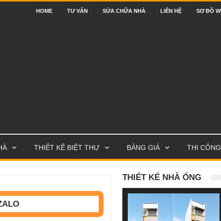
HOME
TƯ VẤN
SỬA CHỮA NHÀ
LIÊN HỆ
SƠ ĐỒ W
HÀ
THIẾT KẾ BIỆT THỰ
BẢNG GIÁ
THI CÔNG
THIẾT KẾ NHÀ ỐNG
ZALO