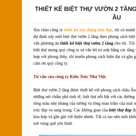
THIẾT KẾ BIỆT THỰ VƯỜN 2 TÂ
ÂU
Xin chào công ty
thiết kế xây dựng nhà đẹp
, tôi có mảnh
dự định xây một biệt thự vườn 2 tầng theo phong cách biệt t
vấn phương án
thiết kế biệt thự vườn 2 tầng
cho tôi. Tôi 
biệt thự mong quý công ty tư vấn bố trí mặt bằng các tầng
hợp với phong thủy, tôi muốn phong cách hiện đại và gần gũ
cảm ơn quý công ty.
Tư vấn của công ty Kiến Trúc Nhà Việt.
Biệt thự vườn 2 tầng được thiết kế với phong cách châu Â
những nét chấm phá tinh tế, biệt thự nổi bật với các đườ
tông màu nhẹ nhàng của tường và tông màu trầm của mái ngó
trúc đẹp và sang trọng. Các không gian của
biệt thự đẹp
đư
hòa hợp và gần gũi với thiên nhiên. Tất cả tạo nên một khô
nơi vùng quê yên bình.