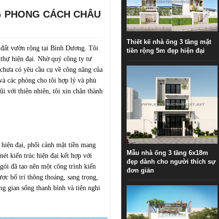
̀NG PHONG CÁCH CHÂU
Thiết kế nhà ống 3 tầng mặt
 đất vườn rộng tại Bình Dương. Tôi
tiền rộng 5m đẹp hiện đại
hự hiện đại. Nhờ quý công ty tư
chưa có yêu cầu cụ về công năng của
 và các phòng cho tôi hợp lý và phù
i với thiên nhiên, tôi xin chân thành
u hiện đại, phối cảnh mặt tiền mang
Mẫu nhà ống 3 tầng 6x18m
ng nét kiến trúc hiện đại kết hợp với
đẹp dành cho người thích sự
i đã tạo nên một công trình kiến
đơn giản
ợc bố trí thông thoáng, sang trọng,
ng gian sống thanh bình và tiện nghi