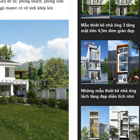
Gara để xe, phòng khách, phòng sinh
gủ master có vệ sinh khép kín.
Mẫu thiết kế nhà ống 3 tầng
mặt tiền 4,5m đơn giản đẹp
Những mẫu thiết kế nhà ống
lệch tầng đẹp diện tích nhỏ