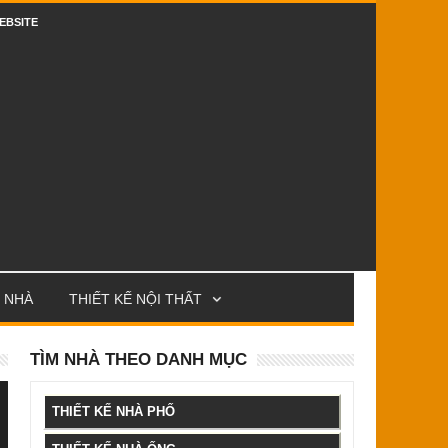
EBSITE
 NHÀ
THIẾT KẾ NỘI THẤT
TÌM NHÀ THEO DANH MỤC
THIẾT KẾ NHÀ PHỐ