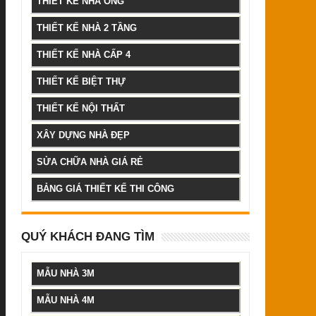
THIẾT KẾ NHÀ ỐNG
THIẾT KẾ NHÀ 2 TẦNG
THIẾT KẾ NHÀ CẤP 4
THIẾT KẾ BIỆT THỰ
THIẾT KẾ NỘI THẤT
XÂY DỰNG NHÀ ĐẸP
SỬA CHỮA NHÀ GIÁ RẺ
BẢNG GIÁ THIẾT KẾ THI CÔNG
QUÝ KHÁCH ĐANG TÌM
MẪU NHÀ 3M
MẪU NHÀ 4M