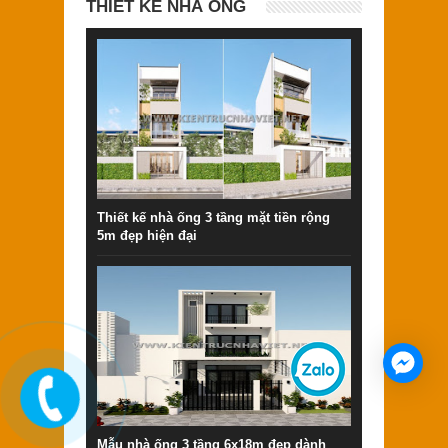
THIẾT KẾ NHÀ ỐNG
Thiết kế nhà ống 3 tầng mặt tiền rộng
5m đẹp hiện đại
Mẫu nhà ống 3 tầng 6x18m đẹp dành