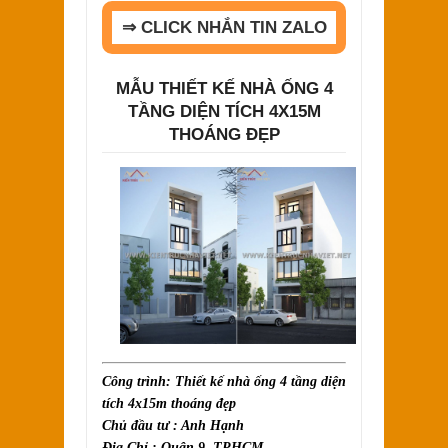
⇒ CLICK NHẮN TIN ZALO
MẪU THIẾT KẾ NHÀ ỐNG 4
TẦNG DIỆN TÍCH 4X15M
THOÁNG ĐẸP
Công trình: Thiết kế nhà ống 4 tầng diện
tích 4x15m thoáng đẹp
Chủ đầu tư : Anh Hạnh
Địa Chỉ : Quận 9, TPHCM