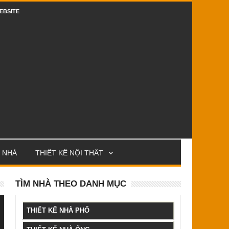
EBSITE
 NHÀ
THIẾT KẾ NỘI THẤT
TÌM NHÀ THEO DANH MỤC
THIẾT KẾ NHÀ PHỐ