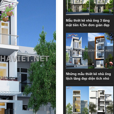
Mẫu thiết kế nhà ống 3 tầng
mặt tiền 4,5m đơn giản đẹp
Những mẫu thiết kế nhà ống
lệch tầng đẹp diện tích nhỏ