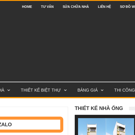
HOME
TƯ VẤN
SỬA CHỮA NHÀ
LIÊN HỆ
SƠ ĐỒ W
HÀ
THIẾT KẾ BIỆT THỰ
BẢNG GIÁ
THI CÔNG
THIẾT KẾ NHÀ ỐNG
ZALO