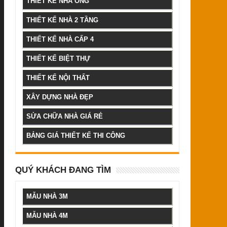
THIẾT KẾ NHÀ ỐNG
THIẾT KẾ NHÀ 2 TẦNG
THIẾT KẾ NHÀ CẤP 4
THIẾT KẾ BIỆT THỰ
THIẾT KẾ NỘI THẤT
XÂY DỰNG NHÀ ĐẸP
SỬA CHỮA NHÀ GIÁ RẺ
BẢNG GIÁ THIẾT KẾ THI CÔNG
QUÝ KHÁCH ĐANG TÌM
MẪU NHÀ 3M
MẪU NHÀ 4M