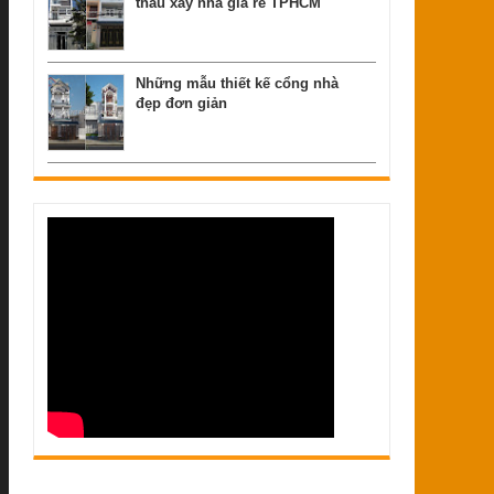
thầu xây nhà giá rẻ TPHCM
Những mẫu thiết kế cổng nhà
đẹp đơn giản