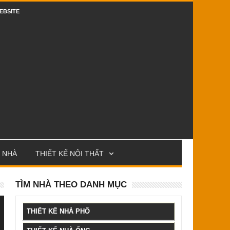
EBSITE
 NHÀ
THIẾT KẾ NỘI THẤT
TÌM NHÀ THEO DANH MỤC
THIẾT KẾ NHÀ PHỐ