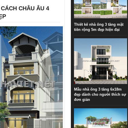
 CÁCH CHÂU ÂU 4
ẸP
Thiết kế nhà ống 3 tầng mặt
tiền rộng 5m đẹp hiện đại
Mẫu nhà ống 3 tầng 6x18m
đẹp dành cho người thích sự
đơn giản