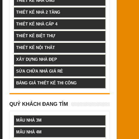
THIẾT KẾ NHÀ ỐNG
THIẾT KẾ NHÀ 2 TẦNG
THIẾT KẾ NHÀ CẤP 4
THIẾT KẾ BIỆT THỰ
THIẾT KẾ NỘI THẤT
XÂY DỰNG NHÀ ĐẸP
SỬA CHỮA NHÀ GIÁ RẺ
BẢNG GIÁ THIẾT KẾ THI CÔNG
QUÝ KHÁCH ĐANG TÌM
MẪU NHÀ 3M
MẪU NHÀ 4M