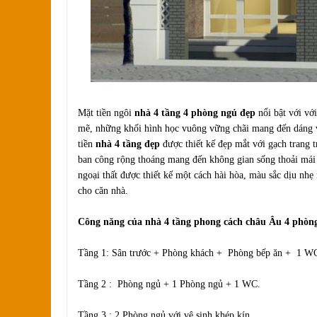
Mặt tiền ngôi
nhà 4 tầng 4 phòng ngủ đẹp
nổi bật với vớ
mẽ, những khối hình học vuông vững chãi mang đến dáng v
tiền
nhà 4 tầng đẹp
được thiết kế đẹp mắt với gạch trang tr
ban công rộng thoáng mang đến không gian sống thoải mái v
ngoại thất được thiết kế một cách hài hòa, màu sắc dịu nhẹ
cho căn nhà.
Công năng của nhà 4 tầng phong cách châu Âu 4 phòng
Tầng 1: Sân trước + Phòng khách + Phòng bếp ăn + 1 W
Tầng 2 : Phòng ngủ + 1 Phòng ngủ + 1 WC.
Tầng 3 : 2 Phòng ngủ với vệ sinh khép kín