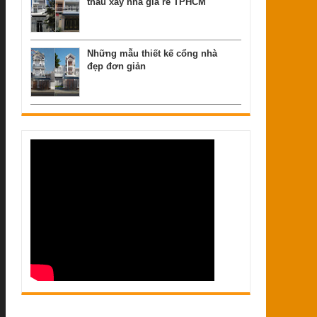
thầu xây nhà giá rẻ TPHCM
Những mẫu thiết kế cổng nhà
đẹp đơn giản