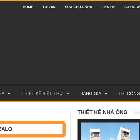
HOME
TƯ VẤN
SỬA CHỮA NHÀ
LIÊN HỆ
SƠ ĐỒ W
HÀ
THIẾT KẾ BIỆT THỰ
BẢNG GIÁ
THI CÔNG
THIẾT KẾ NHÀ ỐNG
ZALO