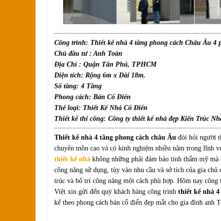
Công trình: Thiết kế nhà 4 tầng phong cách Châu Âu 4
Chủ đầu tư : Anh Toàn
Địa Chỉ : Quận Tân Phú, TPHCM
Diện tích: Rộng 6m x Dài 18m.
Số tầng: 4 Tầng
Phong cách: Bán Cổ Điển
Thể loại: Thiết Kế Nhà Cổ Điển
Thiết kế thi công: Công ty thiết kế nhà đẹp Kiến Trúc Nh
Thiết kế nhà 4 tầng phong cách châu Âu
đòi hỏi người t
chuyên môn cao và có kinh nghiệm nhiều năm trong lĩnh vự
thiết kế nhà
không những phải đảm bảo tính thẩm mỹ mà cò
công năng sử dụng, tùy vào nhu cầu và sở tích của gia chủ
trúc và bố trí công năng một cách phù hợp. Hôm nay công
Việt xin gửi đến quý khách hàng công trình
thiết kế nhà 
kế theo phong cách bán cổ điển đẹp mắt cho gia đình anh