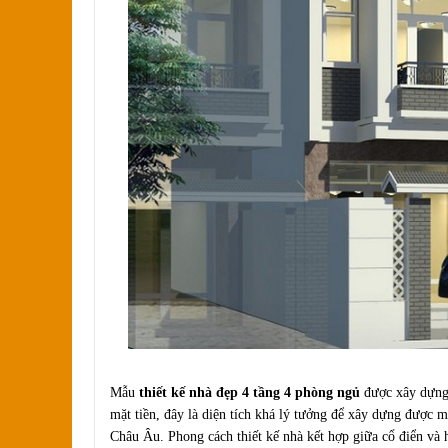
Mẫu
thiết kế nhà đẹp 4 tầng 4 phòng ngủ
được xây dựng 
mặt tiền, đây là diện tích khá lý tưởng để xây dựng được 
Châu Âu. Phong cách thiết kế nhà kết hợp giữa cổ điển và 