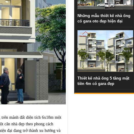
Những mẫu thiết kế nhà ống
có gara oto đẹp hiện đại
Thiết kế nhà ống 5 tầng mặt
tiền 4m có gara đẹp
trên mảnh đất diện tích 6x18m một
một căn nhà đẹp theo phong cách
hiện đại đang trở thành xu hướng và