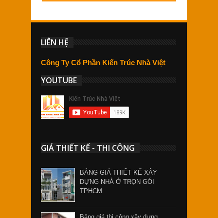
LIÊN HỆ
Công Ty Cổ Phần Kiến Trúc Nhà Việt
YOUTUBE
GIÁ THIẾT KẾ - THI CÔNG
BẢNG GIÁ THIẾT KẾ XÂY
DỰNG NHÀ Ở TRỌN GÓI
TPHCM
Bảng giá thi công xây dựng