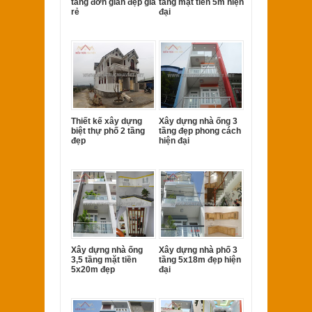
tầng đơn giản đẹp giá
tầng mặt tiền 5m hiện
rẻ
đại
Thiết kế xây dựng
Xây dựng nhà ống 3
biệt thự phố 2 tầng
tầng đẹp phong cách
đẹp
hiện đại
Xây dựng nhà ống
Xây dựng nhà phố 3
3,5 tầng mặt tiền
tầng 5x18m đẹp hiện
5x20m đẹp
đại